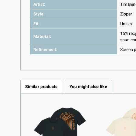
Artist:
Tim Ben
Style:
Zipper
Fit:
Unisex
15% recy
Material:
spun co
Refinement:
Screen p
Similar products
You might also like