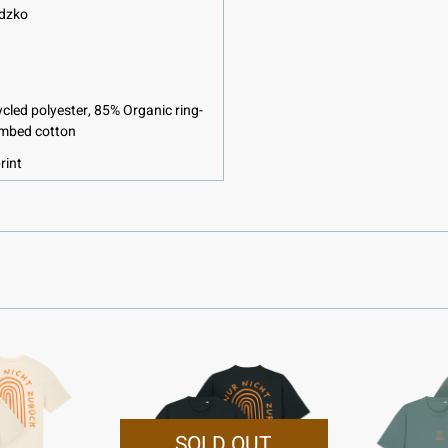
dzko
cled polyester, 85% Organic ring-
mbed cotton
rint
SOLD OUT