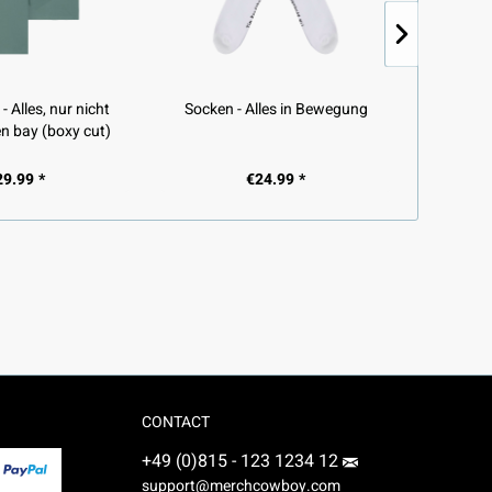
- Alles, nur nicht
Socken - Alles in Bewegung
Beanie -
en bay (boxy cut)
29.99 *
€24.99 *
CONTACT
+49 (0)815 - 123 1234 12
support@merchcowboy.com