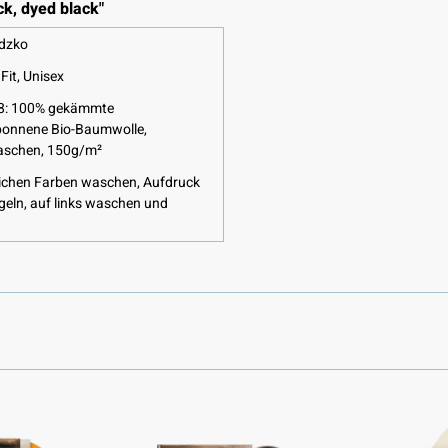
ck, dyed black"
dzko
it, Unisex
8: 100% gekämmte
ponnene Bio-Baumwolle,
schen, 150g/m²
lichen Farben waschen, Aufdruck
geln, auf links waschen und