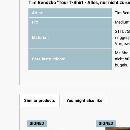
Tim Bendzko "Tour T-Shirt - Alles, nur nicht zurü
Artist:
Tim Ben
Fit:
Medium F
STTU75
Material:
ringges
Vorgewa
Mit ähn
Care instructions:
nicht bü
bügeln.
Similar products
You might also like
SIGNED
SIGNED