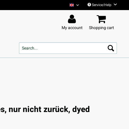
Service/Help
Tim Bendzko English
My account
Shopping cart
es, nur nicht zurück, dyed